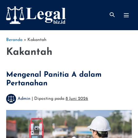
Lompat
ke
Toggle
Toggl
konten
Pencarian
Menu
Beranda
»
Kakantah
Kakantah
Mengenal Panitia A dalam
Pertanahan
Admin
|
Diposting pada
8 Juni 2026
Mengenal
Panitia
A