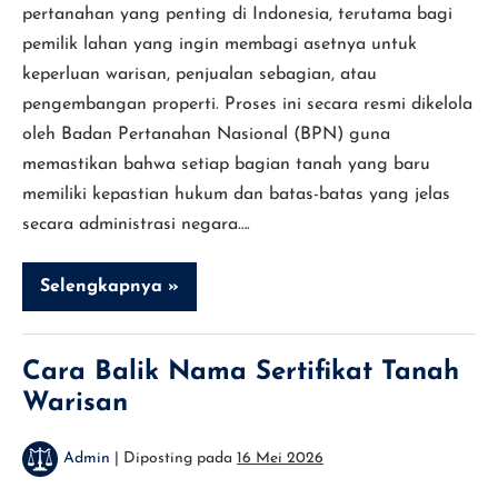
pertanahan yang penting di Indonesia, terutama bagi
pemilik lahan yang ingin membagi asetnya untuk
keperluan warisan, penjualan sebagian, atau
pengembangan properti. Proses ini secara resmi dikelola
oleh Badan Pertanahan Nasional (BPN) guna
memastikan bahwa setiap bagian tanah yang baru
memiliki kepastian hukum dan batas-batas yang jelas
secara administrasi negara….
Selengkapnya »
Panduan
Lengkap
Pecah
Sertifikat
Tanah
Cara Balik Nama Sertifikat Tanah
di
Warisan
BPN
Admin
|
Diposting pada
16 Mei 2026