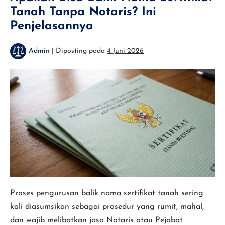
Sertifikat
Tanah Tanpa Notaris? Ini
Elektronik
Penjelasannya
Admin
|
Diposting pada
4 Juni 2026
Apakah
Bisa
Balik
Nama
Sertifikat
Tanah
Tanpa
Notaris?
Ini
Proses pengurusan balik nama sertifikat tanah sering
Penjelasannya
kali diasumsikan sebagai prosedur yang rumit, mahal,
dan wajib melibatkan jasa Notaris atau Pejabat