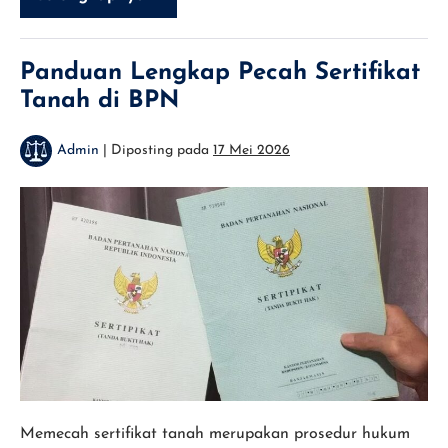
Prosedur
Balik
Nama
Sertifikat
dalam
Panduan Lengkap Pecah Sertifikat
Proses
Tanah di BPN
Jual
Beli
Properti
Admin
|
Diposting pada
17 Mei 2026
Panduan
Lengkap
Pecah
Sertifikat
Tanah
di
BPN
Memecah sertifikat tanah merupakan prosedur hukum