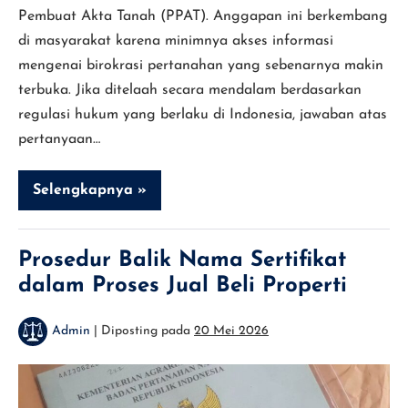
Pembuat Akta Tanah (PPAT). Anggapan ini berkembang
di masyarakat karena minimnya akses informasi
mengenai birokrasi pertanahan yang sebenarnya makin
terbuka. Jika ditelaah secara mendalam berdasarkan
regulasi hukum yang berlaku di Indonesia, jawaban atas
pertanyaan…
Selengkapnya »
Apakah
Bisa
Balik
Nama
Sertifikat
Prosedur Balik Nama Sertifikat
Tanah
dalam Proses Jual Beli Properti
Tanpa
Notaris?
Ini
Penjelasannya
Admin
|
Diposting pada
20 Mei 2026
Prosedur
Balik