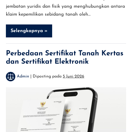
jembatan yuridis dan fisik yang menghubungkan antara
klaim kepemilikan sebidang tanah oleh…
Selengkapnya »
Mengenal
Panitia
A
dalam
Pertanahan
Perbedaan Sertifikat Tanah Kertas
dan Sertifikat Elektronik
Admin
|
Diposting pada
5 Juni 2026
Perbedaan
Sertifikat
Tanah
Kertas
dan
Sertifikat