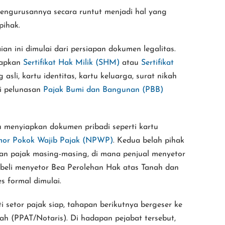
pengurusannya secara runtut menjadi hal yang
pihak.
an ini dimulai dari persiapan dokumen legalitas.
iapkan
Sertifikat Hak Milik (SHM)
atau
Sertifikat
 asli, kartu identitas, kartu keluarga, surat nikah
ti pelunasan
Pajak Bumi dan Bangunan (PBB)
lu menyiapkan dokumen pribadi seperti kartu
or Pokok Wajib Pajak (NPWP)
. Kedua belah pihak
an pajak masing-masing, di mana penjual menyetor
beli menyetor Bea Perolehan Hak atas Tanah dan
 formal dimulai.
 setor pajak siap, tahapan berikutnya bergeser ke
h (PPAT/Notaris). Di hadapan pejabat tersebut,