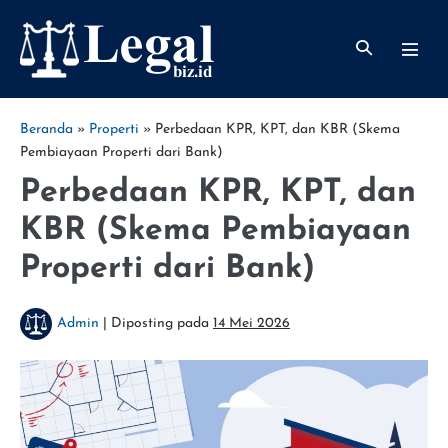
Lompat
ke
Toggle
Toggl
konten
Pencarian
Menu
Beranda
»
Properti
»
Perbedaan KPR, KPT, dan KBR (Skema
Pembiayaan Properti dari Bank)
Perbedaan KPR, KPT, dan
KBR (Skema Pembiayaan
Properti dari Bank)
Admin
|
Diposting pada
14 Mei 2026