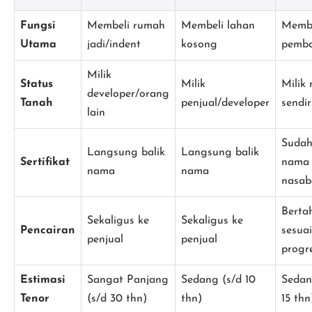
Fungsi
Membeli rumah
Membeli lahan
Membi
Utama
jadi/indent
kosong
pemb
Milik
Status
Milik
Milik
developer/orang
Tanah
penjual/developer
sendir
lain
Sudah
Langsung balik
Langsung balik
Sertifikat
nama
nama
nama
nasab
Berta
Sekaligus ke
Sekaligus ke
Pencairan
sesuai
penjual
penjual
progr
Estimasi
Sangat Panjang
Sedang (s/d 10
Sedan
Tenor
(s/d 30 thn)
thn)
15 thn