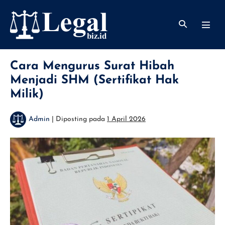
Lompat
ke
Toggle
Toggl
konten
Pencarian
Menu
Cara Mengurus Surat Hibah
Menjadi SHM (Sertifikat Hak
Milik)
Admin
|
Diposting pada
1 April 2026
Cara
Mengurus
Surat
Hibah
Menjadi
SHM