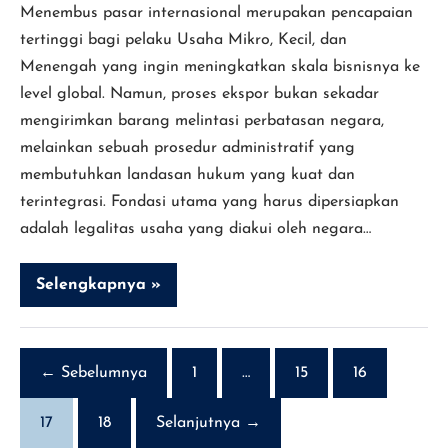
Menembus pasar internasional merupakan pencapaian
tertinggi bagi pelaku Usaha Mikro, Kecil, dan
Menengah yang ingin meningkatkan skala bisnisnya ke
level global. Namun, proses ekspor bukan sekadar
mengirimkan barang melintasi perbatasan negara,
melainkan sebuah prosedur administratif yang
membutuhkan landasan hukum yang kuat dan
terintegrasi. Fondasi utama yang harus dipersiapkan
adalah legalitas usaha yang diakui oleh negara…
Selengkapnya »
Cara
Membuat
Legalitas
UMKM
Ekspor
ke
← Sebelumnya
1
…
15
16
Luar
Negeri
17
18
Selanjutnya →