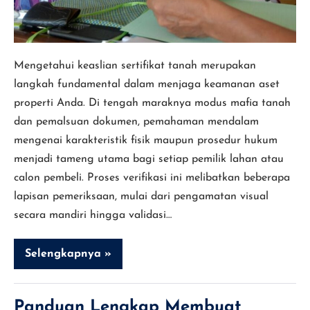
Palsu
Mengetahui keaslian sertifikat tanah merupakan
langkah fundamental dalam menjaga keamanan aset
properti Anda. Di tengah maraknya modus mafia tanah
dan pemalsuan dokumen, pemahaman mendalam
mengenai karakteristik fisik maupun prosedur hukum
menjadi tameng utama bagi setiap pemilik lahan atau
calon pembeli. Proses verifikasi ini melibatkan beberapa
lapisan pemeriksaan, mulai dari pengamatan visual
secara mandiri hingga validasi…
Selengkapnya »
Cara
Cek
Sertifikat
Tanah
Asli
Panduan Lengkap Membuat