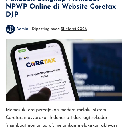
atau
NPWP Online di Website Coretax
Palsu
DJP
Admin
|
Diposting pada
31 Maret 2026
Panduan
Lengkap
Membuat
NPWP
Online
di
Website
Coretax
DJP
Memasuki era perpajakan modern melalui sistem
Coretax, masyarakat Indonesia tidak lagi sekadar
“membuat nomor baru”, melainkan melakukan aktivasi