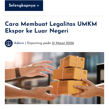
Selengkapnya »
Panduan
Lengkap
Membuat
PT
Perorangan
Cara Membuat Legalitas UMKM
Ekspor ke Luar Negeri
Admin
|
Diposting pada
31 Maret 2026
Cara
Membuat
Legalitas
UMKM
Ekspor
ke
Luar
Negeri