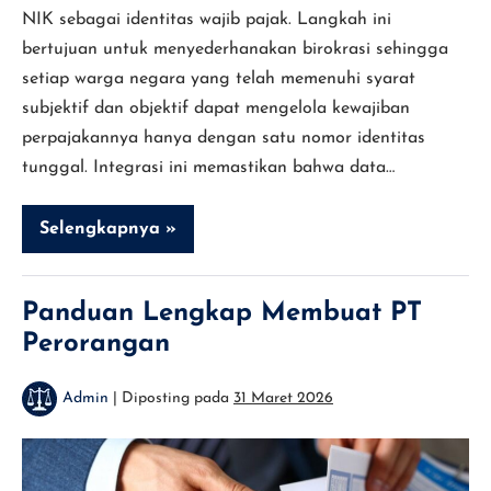
NIK sebagai identitas wajib pajak. Langkah ini
bertujuan untuk menyederhanakan birokrasi sehingga
setiap warga negara yang telah memenuhi syarat
subjektif dan objektif dapat mengelola kewajiban
perpajakannya hanya dengan satu nomor identitas
tunggal. Integrasi ini memastikan bahwa data…
Selengkapnya »
Panduan
Lengkap
Membuat
NPWP
Online
Panduan Lengkap Membuat PT
di
Perorangan
Website
Coretax
DJP
Admin
|
Diposting pada
31 Maret 2026
Panduan
Lengkap