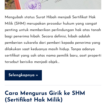
(Sertifikat
Hak
Milik)
Mengubah status Surat Hibah menjadi Sertifikat Hak
Milik (SHM) merupakan prosedur hukum yang sangat
penting untuk memberikan perlindungan hak atas tanah
bagi penerima hibah. Secara definisi, hibah adalah
pemberian sukarela dari pemberi kepada penerima yang
dilakukan saat keduanya masih hidup. Tanpa adanya
sertifikat yang sah atas nama pemilik baru, aset properti
tersebut berisiko menjadi objek…
Selengkapnya »
Cara
Mengurus
Surat
Hibah
Menjadi
Cara Mengurus Girik ke SHM
SHM
(Sertifikat Hak Milik)
(Sertifikat
Hak