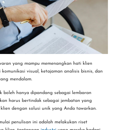
aran yang mampu memenangkan hati klien
omunikasi visual, ketajaman analisis bisnis, dan
yang mendalam.
ak boleh hanya dipandang sebagai lembaran
nkan harus bertindak sebagai jembatan yang
klien dengan solusi unik yang Anda tawarkan.
ulai penulisan ini adalah melakukan riset
g klien, tantangan
industri
yang mereka hadapi,